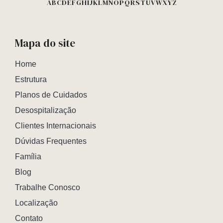
A
B
C
D
E
F
G
H
I
J
K
L
M
N
O
P
Q
R
S
T
U
V
W
X
Y
Z
Mapa do site
Home
Estrutura
Planos de Cuidados
Desospitalização
Clientes Internacionais
Dúvidas Frequentes
Família
Blog
Trabalhe Conosco
Localização
Contato