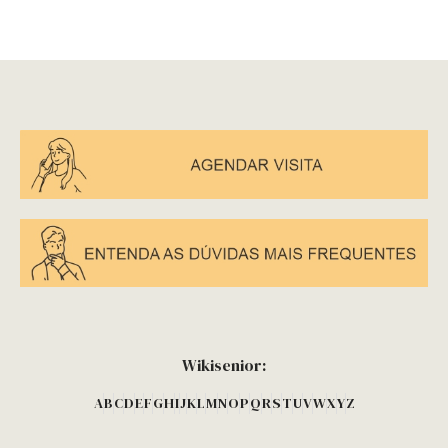
Wikisenior:
A
B
C
D
E
F
G
H
I
J
K
L
M
N
O
P
Q
R
S
T
U
V
W
X
Y
Z