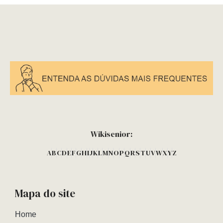
Wikisenior:
A
B
C
D
E
F
G
H
I
J
K
L
M
N
O
P
Q
R
S
T
U
V
W
X
Y
Z
Mapa do site
Home