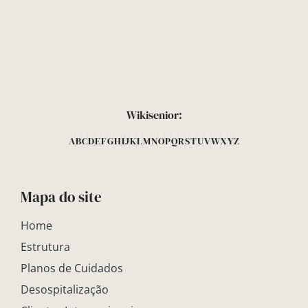
Wikisenior:
A
B
C
D
E
F
G
H
I
J
K
L
M
N
O
P
Q
R
S
T
U
V
W
X
Y
Z
Mapa do site
Home
Estrutura
Planos de Cuidados
Desospitalização