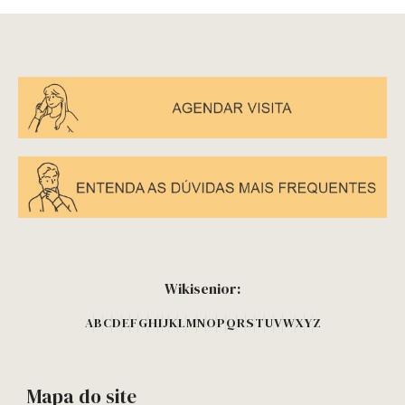
Wikisenior:
A
B
C
D
E
F
G
H
I
J
K
L
M
N
O
P
Q
R
S
T
U
V
W
X
Y
Z
Mapa do site