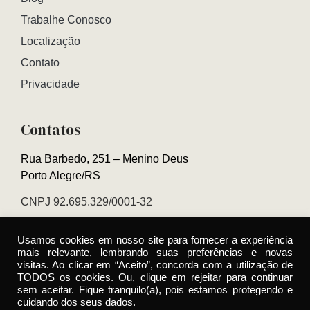
Trabalhe Conosco
Localização
Contato
Privacidade
Contatos
Rua Barbedo, 251 – Menino Deus
Porto Alegre/RS
CNPJ 92.695.329/0001-32
Relacionamento 0800 000 5889
Usamos cookies em nosso site para fornecer a experiência
Recepção (51) 3232-1044
mais relevante, lembrando suas preferências e novas
visitas. Ao clicar em “Aceito”, concorda com a utilização de
TODOS os cookies. Ou, clique em rejeitar para continuar
sem aceitar. Fique tranquilo(a), pois estamos protegendo e
cuidando dos seus dados.