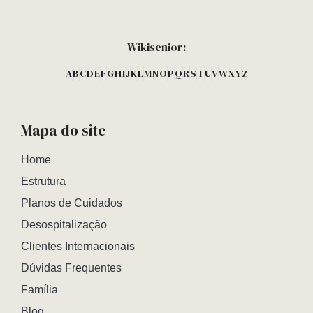
Wikisenior:
A
B
C
D
E
F
G
H
I
J
K
L
M
N
O
P
Q
R
S
T
U
V
W
X
Y
Z
Mapa do site
Home
Estrutura
Planos de Cuidados
Desospitalização
Clientes Internacionais
Dúvidas Frequentes
Família
Blog