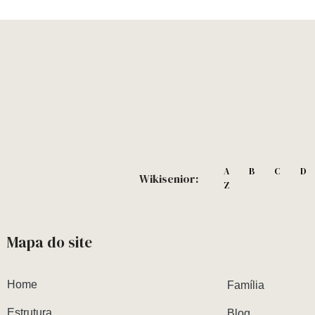
A
B
C
D
Wikisenior:
Z
Mapa do site
Home
Família
Estrutura
Blog