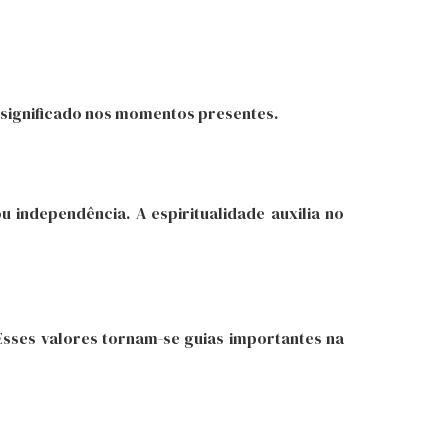
m significado nos momentos presentes.
u independência. A espiritualidade auxilia no
Esses valores tornam-se guias importantes na