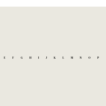
E
F
G
H
I
J
K
L
M
N
O
P