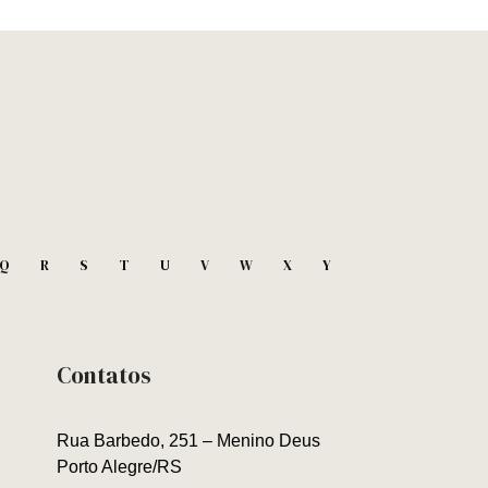
Q
R
S
T
U
V
W
X
Y
Contatos
Rua Barbedo, 251 – Menino Deus
Porto Alegre/RS