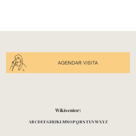
Wikisenior:
A
B
C
D
E
F
G
H
I
J
K
L
M
N
O
P
Q
R
S
T
U
V
W
X
Y
Z