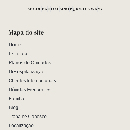
A
B
C
D
E
F
G
H
I
J
K
L
M
N
O
P
Q
R
S
T
U
V
W
X
Y
Z
Mapa do site
Home
Estrutura
Planos de Cuidados
Desospitalização
Clientes Internacionais
Dúvidas Frequentes
Família
Blog
Trabalhe Conosco
Localização