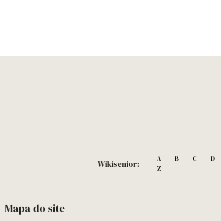
A
B
C
D
Wikisenior:
Z
Mapa do site