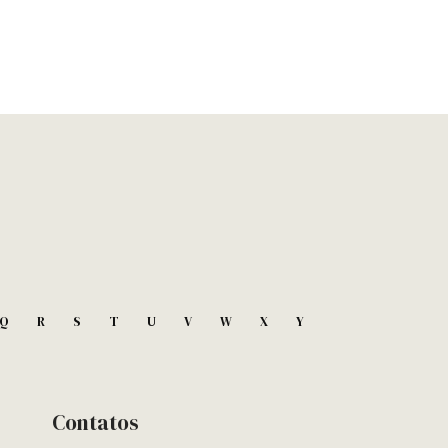
Q
R
S
T
U
V
W
X
Y
Contatos