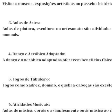
Visitas a museus, exposições artísticas ou passeios histó
Aulas de Artes:
Aulas de pintura, escultura ou artesanato são atividade
manuais.
Dança e Aeróbica Adaptada:
A dança e a aeróbica adaptadas oferecem benefícios físico
Jogos de Tabuleiro:
Jogos como xadrez, dominó, e quebra-cabeças são excelen
Atividades Musicais:
Aulas de música, corais ou simplesmente ouvir música ao 