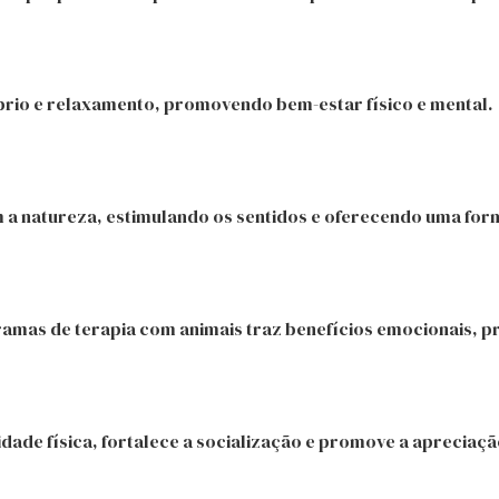
íbrio e relaxamento, promovendo bem-estar físico e mental.
a natureza, estimulando os sentidos e oferecendo uma form
ramas de terapia com animais traz benefícios emocionais, p
idade física, fortalece a socialização e promove a apreciaçã