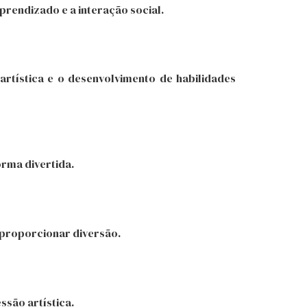
prendizado e a interação social.
artística e o desenvolvimento de habilidades
orma divertida.
 proporcionar diversão.
ssão artística.