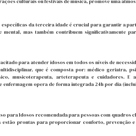
ações culturais ou festivais de música, promove uma atmosf
específicas da terceira idade é crucial para garantir a pa
 e mental, mas também contribuem significativamente pa
acitado para atender idosos em todos os níveis de necessi
idisciplinar, que é composta por: médico geriatra, psic
físico, musicoterapeuta, arteterapeuta e cuidadores. E
de enfermagem opera de forma integrada 24h por dia (inc
so para Idosos recomendada para pessoas com quadros clí
pes estão prontas para proporcionar conforto, prevenção