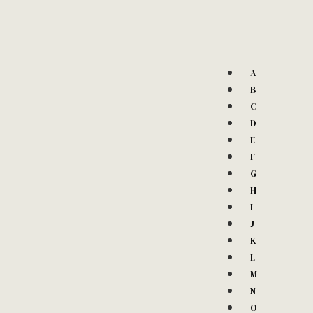
A
B
C
D
E
F
G
H
I
J
K
L
M
N
O