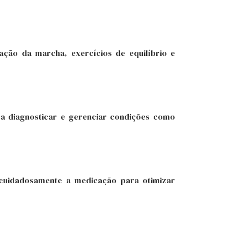
iação da marcha, exercícios de equilíbrio e
ara diagnosticar e gerenciar condições como
o cuidadosamente a medicação para otimizar