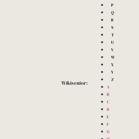
P
Q
R
S
T
U
V
W
X
Y
Z
Wikisenior:
A
B
C
D
E
F
G