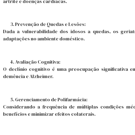
artrite e doenças cardíacas.
Prevenção de Quedas e Lesões:
Dada a vulnerabilidade dos idosos a quedas, os geriat
adaptações no ambiente doméstico.
Avaliação Cognitiva:
O declínio cognitivo é uma preocupação significativa e
demência e Alzheimer.
Gerenciamento de Polifarmácia:
Considerando a frequência de múltiplas condições méd
benefícios e minimizar efeitos colaterais.