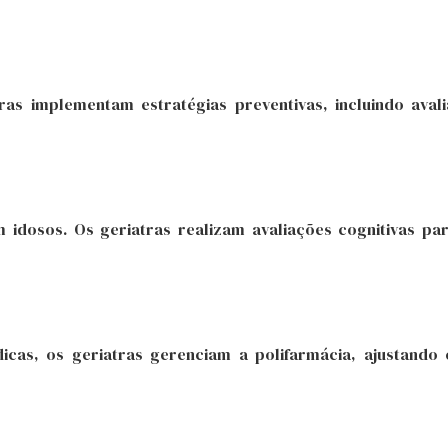
ras implementam estratégias preventivas, incluindo aval
m idosos. Os geriatras realizam avaliações cognitivas p
icas, os geriatras gerenciam a polifarmácia, ajustand