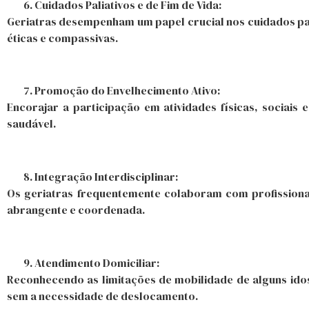
Cuidados Paliativos e de Fim de Vida:
Geriatras desempenham um papel crucial nos cuidados pal
éticas e compassivas.
Promoção do Envelhecimento Ativo:
Encorajar a participação em atividades físicas, sociai
saudável.
Integração Interdisciplinar:
Os geriatras frequentemente colaboram com profissionai
abrangente e coordenada.
Atendimento Domiciliar:
Reconhecendo as limitações de mobilidade de alguns idos
sem a necessidade de deslocamento.