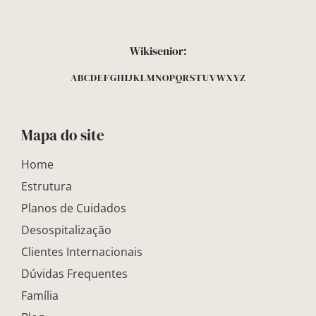
Wikisenior:
A
B
C
D
E
F
G
H
I
J
K
L
M
N
O
P
Q
R
S
T
U
V
W
X
Y
Z
Mapa do site
Home
Estrutura
Planos de Cuidados
Desospitalização
Clientes Internacionais
Dúvidas Frequentes
Família