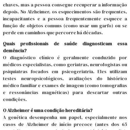
chaves, mas a pessoa consegue recuperar a informação
depois. No Alzheimer, os esquecimentos são frequentes,
incapacitantes e a pessoa frequentemente esquece a
função de objetos comuns (como usar um garfo) ou se
perde em caminhos que percorre há décadas.
Quais profissionais de saúde diagnosticam essa
demência?
O diagnóstico clínico é geralmente conduzido por
médicos especialistas, como geriatras, neurologistas ou
psiquiatras focados em psicogeriatria. Eles utilizam
testes neuropsicológicos, avaliações do histórico
médico familiar e exames de imagem (como tomografias
e ressonâncias magnéticas) para descartar outras
condições.
O Alzheimer é uma condição hereditária?
A genética desempenha um papel, especialmente nos
casos de Alzheimer de início precoce (antes dos 65