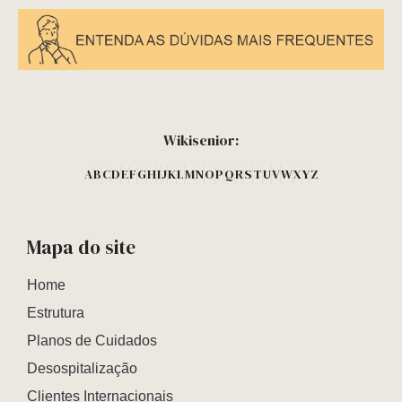
Wikisenior:
A
B
C
D
E
F
G
H
I
J
K
L
M
N
O
P
Q
R
S
T
U
V
W
X
Y
Z
Mapa do site
Home
Estrutura
Planos de Cuidados
Desospitalização
Clientes Internacionais