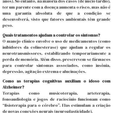
anos). No entanto, na maioria dos casos (de início tardio),
ter um parente com a doença aumenta o risco, mas não é
uma garantia absoluta de que a condição se
desenvolverá, visto que fatores ambientais têm grande
peso.
Quais tratamentos ajudam a controlar os sintomas?
O manejo clínico envolve o uso de medicamentos (como
inibidores da colinesterase) que ajudam a regular os
neurotransmissores, estabilizando temporariamente a
perda de memória. Além disso, prescrevem-se fármacos
para controlar sintomas associados, como insônia,
depressão, agitação extrema e alucinações.
Como as terapias cognitivas auxiliam o idoso com
Alzheimer?
Terapias como musicoterapia, arteterapia,
fonoaudiologia e jogos de raciocínio funcionam como
“fisioterapia para o cérebro”. Elas estimulam a criação
de novas conexões neurais (neuroplasticidade).